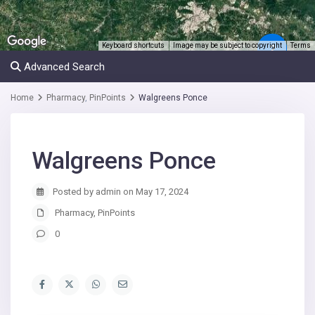
Keyboard shortcuts
Image may be subject to copyright
Terms
2
Advanced Search
Home
Pharmacy
,
PinPoints
Walgreens Ponce
Walgreens Ponce
Posted by admin on May 17, 2024
Pharmacy
,
PinPoints
0