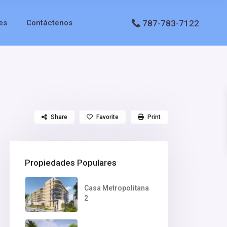
787-783-7122
es
Contáctenos
Share
Favorite
Print
Propiedades Populares
Casa Metropolitana
2