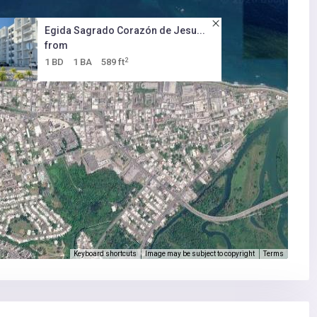
Egida Sagrado Corazón de Jesu...
from
2
1 BD
1 BA
589 ft
Keyboard shortcuts
Image may be subject to copyright
Terms