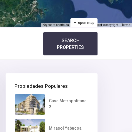
open map
Keyboard shortcuts
Image may be subject to copyright
Terms
Propiedades Populares
Casa Metropolitana
2
Mirasol Yabucoa