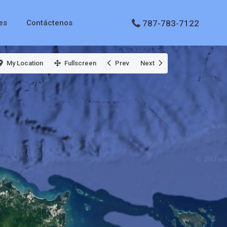
787-783-7122
es
Contáctenos
My Location
Fullscreen
Prev
Next