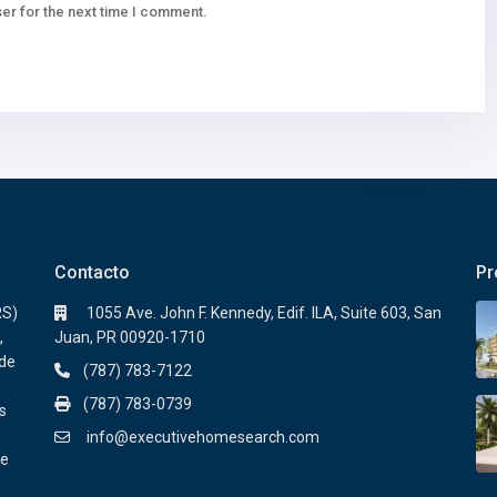
er for the next time I comment.
Contacto
Pr
RS)
1055 Ave. John F. Kennedy, Edif. ILA, Suite 603, San
,
Juan, PR 00920-1710
sde
(787) 783-7122
(787) 783-0739
s
info@executivehomesearch.com
de