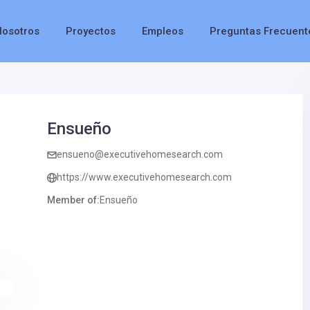
Nosotros
Proyectos
Empleos
Preguntas Frecuent
Ensueño
ensueno@executivehomesearch.com
https://www.executivehomesearch.com
Member of:
Ensueño