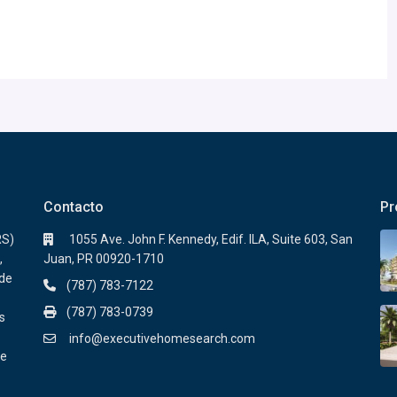
Contacto
Pr
RS)
1055 Ave. John F. Kennedy, Edif. ILA, Suite 603, San
,
Juan, PR 00920-1710
sde
(787) 783-7122
(787) 783-0739
s
info@executivehomesearch.com
de