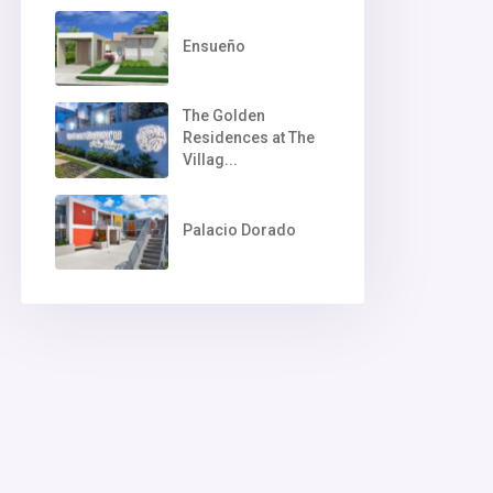
Ensueño
The Golden
Residences at The
Villag...
Palacio Dorado