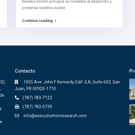
Nuestra misión principal es fomentar el desarrollo y
preservar nuestra ciudad.
Continue reading
Contacto
Pr
RS)
1055 Ave. John F. Kennedy, Edif. ILA, Suite 603, San
,
Juan, PR 00920-1710
sde
(787) 783-7122
(787) 783-0739
s
info@executivehomesearch.com
de