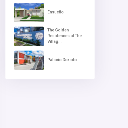
Ensueño
The Golden
Residences at The
Villag...
Palacio Dorado