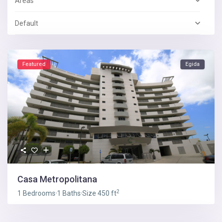
Areas
Default
Featured
Egida
Casa Metropolitana
2
1 Bedrooms
·
1 Baths
·
Size
450 ft