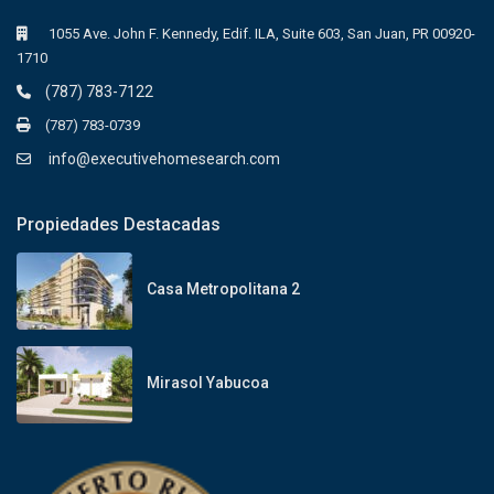
1055 Ave. John F. Kennedy, Edif. ILA, Suite 603, San Juan, PR 00920-
1710
(787) 783-7122
(787) 783-0739
info@executivehomesearch.com
Propiedades Destacadas
Casa Metropolitana 2
Mirasol Yabucoa