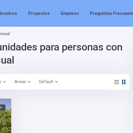
Nosotros
Proyectos
Empleos
Preguntas Frecuent
visual
5 unidades para personas con
sual
s
Areas
Default
ar