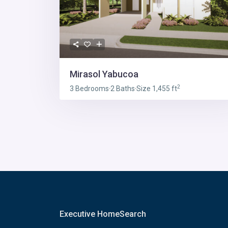
Mirasol Yabucoa
2
3 Bedrooms
·
2 Baths
·
Size
1,455 ft
Executive HomeSearch