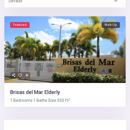
Default
Featured
Walk-Up
Brisas del Mar Elderly
2
1 Bedrooms
·
1 Baths
·
Size
550 ft